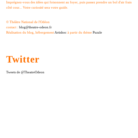
Imprégnez-vous des idées qui foisonnent au foyer, puis passez prendre un bol d'air frais
côté cour... Votre curiosité sera votre guide.
© Théâtre National de l'Odéon
contact :
blog@theatre-odeon.fr
Réalisation du blog, hébergement
Artishoc
à partir du thème
Puzzle
Twitter
Tweets de @TheatreOdeon