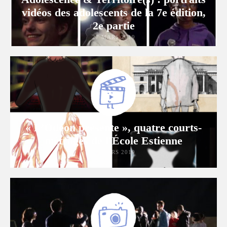
vidéos des adolescents de la 7e édition,
2e partie
27 MARS 2019
« L’Odéon présente », quatre courts-
métrages de l’École Estienne
21 MARS 2019