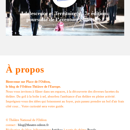
Adolescence et Territoire(s), 7e édition :
poursuite de l’aventure collective !
14 MARS 2019
À propos
Bienvenue sur Place de l'Odéon,
le blog de l'Odéon-Théâtre de l'Europe.
Nous vous invitons à flâner dans ses espaces, à la découverte des diverses facettes du
théâtre. Du gril à la boîte à sel, absorbez l'ambiance d'un théâtre en pleine activité.
Imprégnez-vous des idées qui foisonnent au foyer, puis passez prendre un bol d'air frais
côté cour... Votre curiosité sera votre guide.
© Théâtre National de l'Odéon
contact :
blog@theatre-odeon.fr
Réalisation du blog, hébergement
Artishoc
à partir du thème
Puzzle