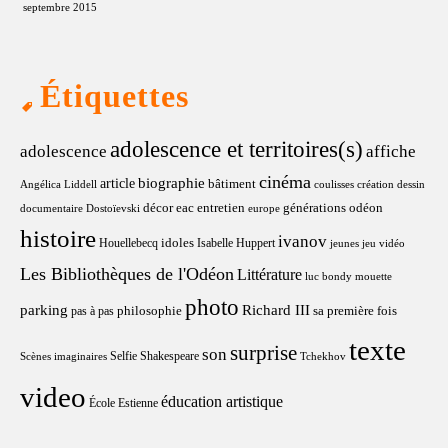
septembre 2015
Étiquettes
adolescence et territoires(s)
adolescence
affiche
cinéma
article
biographie
bâtiment
Angélica Liddell
coulisses
création
dessin
décor
eac
entretien
générations odéon
documentaire
Dostoïevski
europe
histoire
ivanov
idoles
Houellebecq
Isabelle Huppert
jeunes
jeu vidéo
Les Bibliothèques de l'Odéon
Littérature
luc bondy
mouette
photo
parking
Richard III
philosophie
sa première fois
pas à pas
texte
surprise
son
Selfie
Shakespeare
Scènes imaginaires
Tchekhov
video
éducation artistique
École Estienne