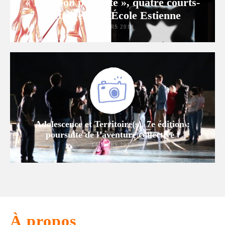
« L’Odéon présente », quatre courts-
métrages de l’École Estienne
21 MARS 2019
Adolescence et Territoire(s), 7e édition :
poursuite de l’aventure collective !
14 MARS 2019
À propos