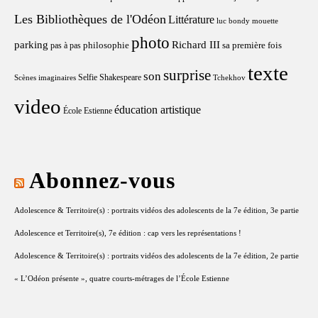
Les Bibliothèques de l'Odéon
Littérature
luc bondy
mouette
photo
parking
Richard III
philosophie
sa première fois
pas à pas
texte
surprise
son
Selfie
Shakespeare
Scènes imaginaires
Tchekhov
video
éducation artistique
École Estienne
Abonnez-vous
Adolescence & Territoire(s) : portraits vidéos des adolescents de la 7e édition, 3e partie
Adolescence et Territoire(s), 7e édition : cap vers les représentations !
Adolescence & Territoire(s) : portraits vidéos des adolescents de la 7e édition, 2e partie
« L’Odéon présente », quatre courts-métrages de l’École Estienne