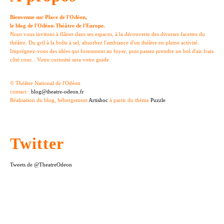
Bienvenue sur Place de l'Odéon,
le blog de l'Odéon-Théâtre de l'Europe.
Nous vous invitons à flâner dans ses espaces, à la découverte des diverses facettes du
théâtre. Du gril à la boîte à sel, absorbez l'ambiance d'un théâtre en pleine activité.
Imprégnez-vous des idées qui foisonnent au foyer, puis passez prendre un bol d'air frais
côté cour... Votre curiosité sera votre guide.
© Théâtre National de l'Odéon
contact :
blog@theatre-odeon.fr
Réalisation du blog, hébergement
Artishoc
à partir du thème
Puzzle
Twitter
Tweets de @TheatreOdeon