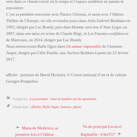
sens dans ce chassé-croisé où le temps et l’espace semblent ne jamais se
rencontrer.
C’est sa première rencontre avec Patrice Chéreau, et aussi avec l’Odéon-
Théâtre de l’Europe, où elle reviendra jouer dans
John Gabriel Borkman
en
1993, dirigée par Luc Bondy, puis dans
Homme sans but
d’Arne Lygre, en
2007, dans une mise en scène de Claude Régy, et Les
Fausses confidences
de Marivaux, en 2014, dirigée par Luc Bondy.
Nous retrouverons Bulle Ogier dans
Un amour impossible
de Christine
Angot, dirigée par Célie Pauthe, aux Ateliers Berthier à partir du 25 février
2017.
affiche : peinture de David Hockney © Centre national d’art et de culture
Georges-Pompidou
Catégories :
La poursuite : faire la lumière sur les spectacles
Classé dans :
affiche
,
Bulle Ogier
,
histoire
,
photo
Vu du pont par Lucas et
Maria de Medeiros, sa
première fois à l’Odéon
Raphaëlle / #AetT17