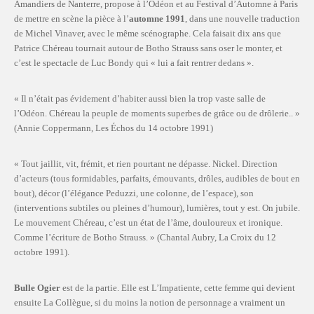
Amandiers de Nanterre, propose à l’Odéon et au Festival d’Automne à Paris
de mettre en scène la pièce à l’
automne 1991
, dans une nouvelle traduction
de Michel Vinaver, avec le même scénographe. Cela faisait dix ans que
Patrice Chéreau tournait autour de Botho Strauss sans oser le monter, et
c’est le spectacle de Luc Bondy qui « lui a fait rentrer dedans ».
« Il n’était pas évidement d’habiter aussi bien la trop vaste salle de
l’Odéon. Chéreau la peuple de moments superbes de grâce ou de drôlerie.. »
(Annie Coppermann, Les Échos du 14 octobre 1991)
« Tout jaillit, vit, frémit, et rien pourtant ne dépasse. Nickel. Direction
d’acteurs (tous formidables, parfaits, émouvants, drôles, audibles de bout en
bout), décor (l’élégance Peduzzi, une colonne, de l’espace), son
(interventions subtiles ou pleines d’humour), lumières, tout y est. On jubile.
Le mouvement Chéreau, c’est un état de l’âme, douloureux et ironique.
Comme l’écriture de Botho Strauss. » (Chantal Aubry, La Croix du 12
octobre 1991).
Bulle Ogier
est de la partie. Elle est L’Impatiente, cette femme qui devient
ensuite La Collègue, si du moins la notion de personnage a vraiment un