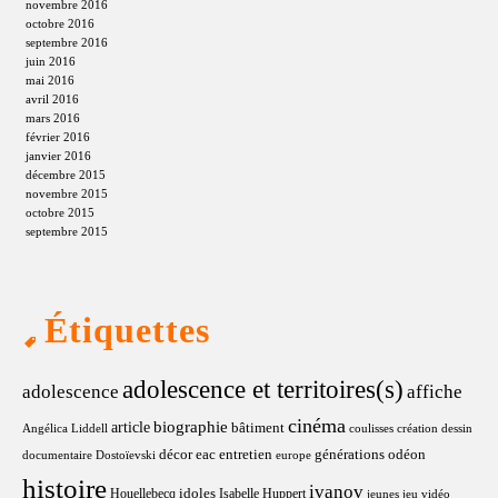
novembre 2016
octobre 2016
septembre 2016
juin 2016
mai 2016
avril 2016
mars 2016
février 2016
janvier 2016
décembre 2015
novembre 2015
octobre 2015
septembre 2015
Étiquettes
adolescence et territoires(s)
adolescence
affiche
cinéma
article
biographie
bâtiment
Angélica Liddell
coulisses
création
dessin
décor
eac
entretien
générations odéon
documentaire
Dostoïevski
europe
histoire
ivanov
idoles
Houellebecq
Isabelle Huppert
jeunes
jeu vidéo