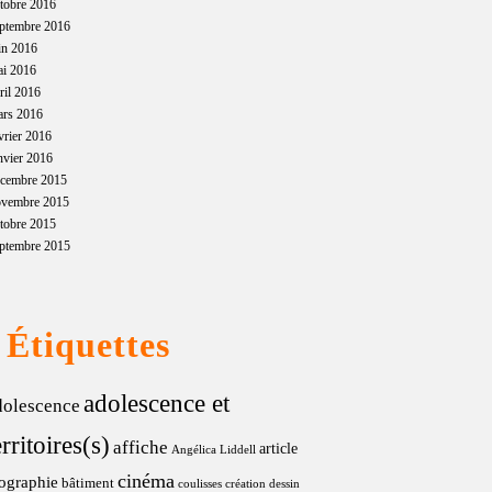
tobre 2016
ptembre 2016
in 2016
ai 2016
ril 2016
ars 2016
vrier 2016
nvier 2016
écembre 2015
ovembre 2015
tobre 2015
ptembre 2015
Étiquettes
adolescence et
dolescence
erritoires(s)
affiche
article
Angélica Liddell
cinéma
ographie
bâtiment
coulisses
création
dessin