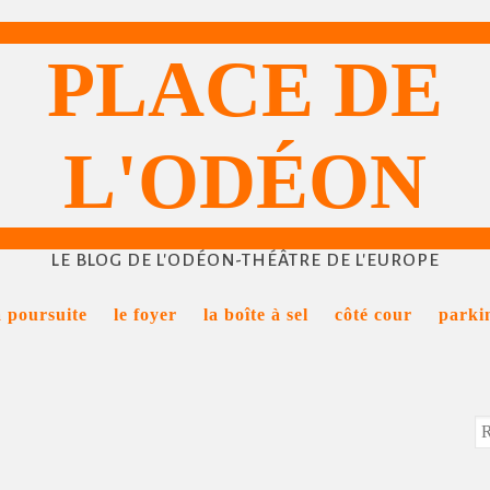
PLACE DE
L'ODÉON
LE BLOG DE L'ODÉON-THÉÂTRE DE L'EUROPE
a poursuite
le foyer
la boîte à sel
côté cour
parki