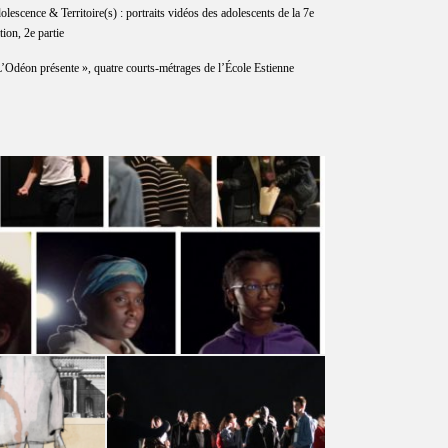
lescence & Territoire(s) : portraits vidéos des adolescents de la 7e
tion, 2e partie
L’Odéon présente », quatre courts-métrages de l’École Estienne
scence & Territoire(s) :
ts vidéos des adolescents de
a 7e édition, 2e partie
27 MARS 2019
Adolescence et