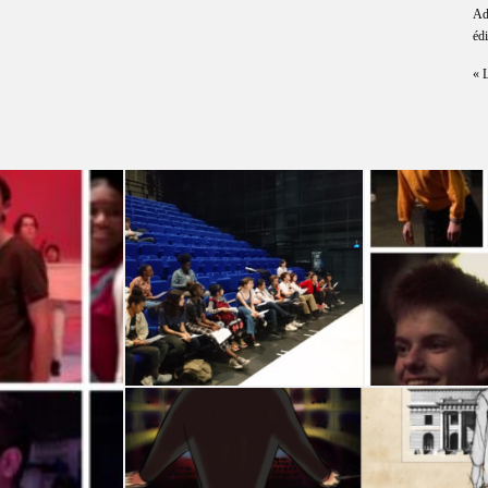
Ado
édi
« 
Adolescence et
Adole
Territoire(s), 7e
portrai
édition : cap vers
les
l
représentations !
e(s) :
10 MAI 2019
cents de
ie