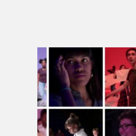
Adolescence & Territoir
portraits vidéos des adoles
la 7e édition, 3e part