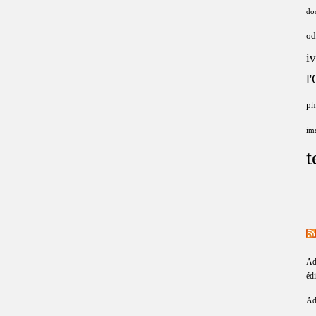
do
od
i
l
ph
im
t
Ado
édi
Ado