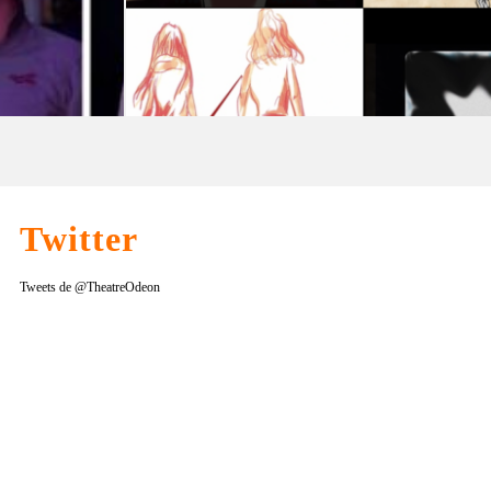
« L’Odéon présente », q
courts-métrages de l’École 
21 MARS 2019
Twitter
Tweets de @TheatreOdeon