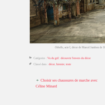
Othello
, acte I, décor de Marcel Jambon de 18
Catégories :
Vu du gril : découvrir l'envers du décor
Classé dans :
décor
,
histoire
,
texte
Choisir ses chaussures de marche avec
Céline Minard