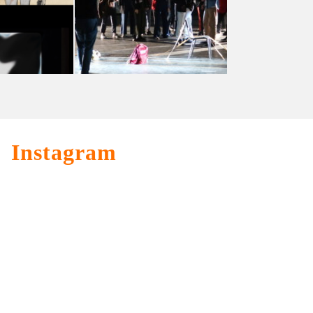
Territoire(s), 7e
uatre
édition : poursuite
Estienne
de l’aventure
collective !
14 MARS 2019
Instagram