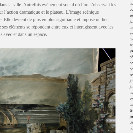
n
ans la salle. Autrefois événement social où l’on s’observait les
oc
sur l’action dramatique et le plateau. L’image scénique
se
 Elle devient de plus en plus signifiante et impose un lien
ju
: ses éléments se répondent entre eux et interagissent avec les
m
av
s avec et dans un espace.
m
fé
ja
d
n
oc
se
ju
ju
m
av
m
fé
ja
d
n