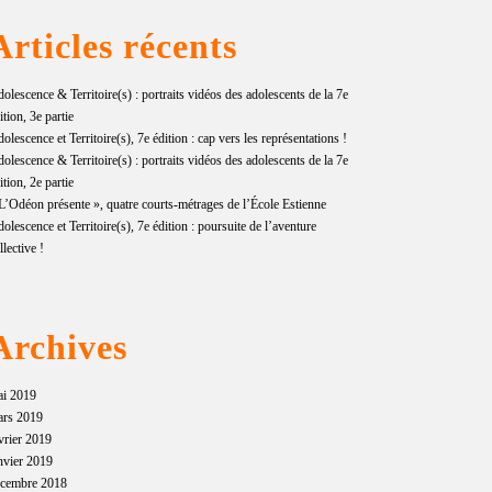
Articles récents
olescence & Territoire(s) : portraits vidéos des adolescents de la 7e
ition, 3e partie
olescence et Territoire(s), 7e édition : cap vers les représentations !
olescence & Territoire(s) : portraits vidéos des adolescents de la 7e
ition, 2e partie
L’Odéon présente », quatre courts-métrages de l’École Estienne
olescence et Territoire(s), 7e édition : poursuite de l’aventure
llective !
Archives
ai 2019
ars 2019
vrier 2019
nvier 2019
écembre 2018