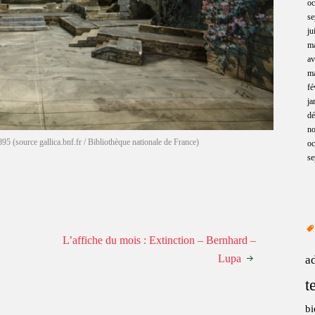
oc
se
ju
m
av
m
fé
ja
d
n
95 (source gallica.bnf.fr / Bibliothèque nationale de France)
oc
se
L’affiche du mois : Extinction – Bernhard –
Lupa
a
t
bi