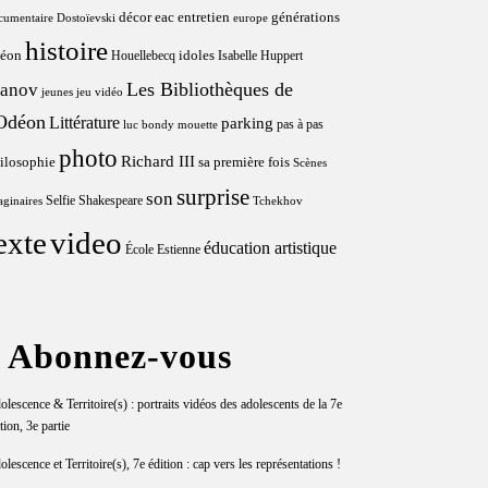
décor
eac
entretien
générations
cumentaire
Dostoïevski
europe
histoire
éon
idoles
Houellebecq
Isabelle Huppert
Les Bibliothèques de
vanov
jeunes
jeu vidéo
'Odéon
Littérature
parking
pas à pas
luc bondy
mouette
photo
Richard III
ilosophie
sa première fois
Scènes
surprise
son
Selfie
Shakespeare
aginaires
Tchekhov
exte
video
éducation artistique
École Estienne
Abonnez-vous
lescence & Territoire(s) : portraits vidéos des adolescents de la 7e
tion, 3e partie
lescence et Territoire(s), 7e édition : cap vers les représentations !