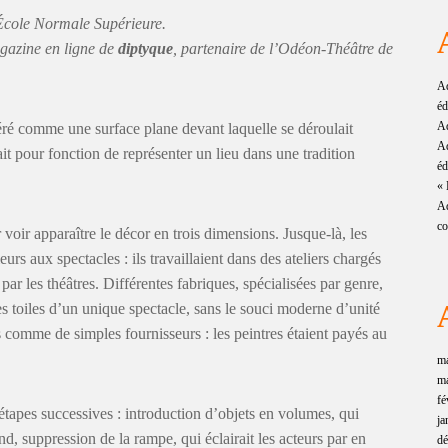
’École Normale Supérieure.
agazine en ligne de
diptyque
, partenaire de l’Odéon-Théâtre de
Ad
éd
Ad
éré comme une surface plane devant laquelle se déroulait
Ad
it pour fonction de représenter un lieu dans une tradition
éd
« 
Ad
co
 voir apparaître le décor en trois dimensions. Jusque-là, les
eurs aux spectacles : ils travaillaient dans des ateliers chargés
 par les théâtres. Différentes fabriques, spécialisées par genre,
es toiles d’un unique spectacle, sans le souci moderne d’unité
és comme de simples fournisseurs : les peintres étaient payés au
m
m
fé
étapes successives : introduction d’objets en volumes, qui
ja
d, suppression de la rampe, qui éclairait les acteurs par en
d