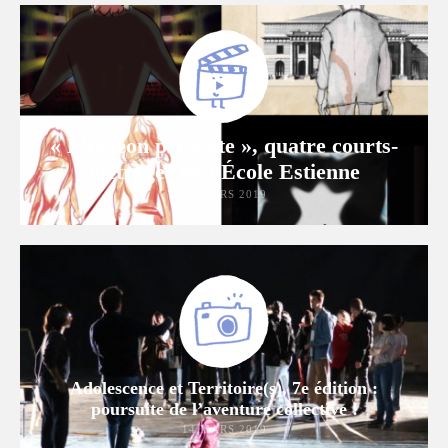
« L’Odéon présente », quatre courts-
métrages de l’École Estienne
21 MARS 2019
Adolescence et Territoire(s), 7e édition :
poursuite de l’aventure collective !
14 MARS 2019