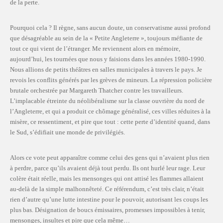
de la perte.
Pourquoi cela ? Il règne, sans aucun doute, un conservatisme aussi profond
que désagréable au sein de la « Petite Angleterre », toujours méfiante de
tout ce qui vient de l’étranger. Me reviennent alors en mémoire,
aujourd’hui, les tournées que nous y faisions dans les années 1980-1990.
Nous allions de petits théâtres en salles municipales à travers le pays. Je
revois les conflits générés par les grèves de mineurs. La répression policière
brutale orchestrée par Margareth Thatcher contre les travailleurs.
L’implacable étreinte du néolibéralisme sur la classe ouvrière du nord de
l’Angleterre, et qui a produit ce chômage généralisé, ces villes réduites à la
misère, ce ressentiment, et pire que tout : cette perte d’identité quand, dans
le Sud, s’édifiait une monde de privilégiés.
Alors ce vote peut apparaître comme celui des gens qui n’avaient plus rien
à perdre, parce qu’ils avaient déjà tout perdu. Ils ont hurlé leur rage. Leur
colère était réelle, mais les mensonges qui ont attisé les flammes allaient
au-delà de la simple malhonnêteté. Ce référendum, c’est très clair, n’était
rien d’autre qu’une lutte intestine pour le pouvoir, autorisant les coups les
plus bas. Désignation de boucs émissaires, promesses impossibles à tenir,
mensonges, insultes et pire que cela même…