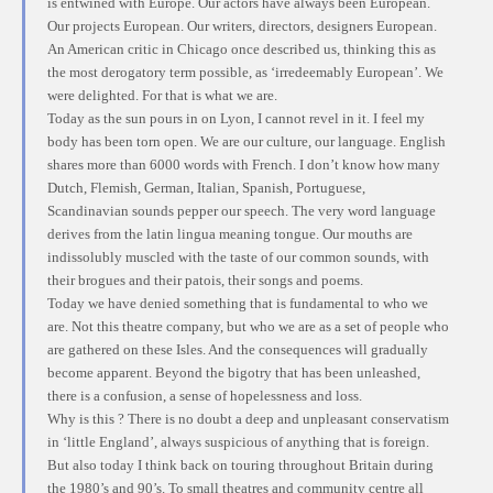
is entwined with Europe. Our actors have always been European.
Our projects European. Our writers, directors, designers European.
An American critic in Chicago once described us, thinking this as
the most derogatory term possible, as ‘irredeemably European’. We
were delighted. For that is what we are.
Today as the sun pours in on Lyon, I cannot revel in it. I feel my
body has been torn open. We are our culture, our language. English
shares more than 6000 words with French. I don’t know how many
Dutch, Flemish, German, Italian, Spanish, Portuguese,
Scandinavian sounds pepper our speech. The very word language
derives from the latin lingua meaning tongue. Our mouths are
indissolubly muscled with the taste of our common sounds, with
their brogues and their patois, their songs and poems.
Today we have denied something that is fundamental to who we
are. Not this theatre company, but who we are as a set of people who
are gathered on these Isles. And the consequences will gradually
become apparent. Beyond the bigotry that has been unleashed,
there is a confusion, a sense of hopelessness and loss.
Why is this ? There is no doubt a deep and unpleasant conservatism
in ‘little England’, always suspicious of anything that is foreign.
But also today I think back on touring throughout Britain during
the 1980’s and 90’s. To small theatres and community centre all