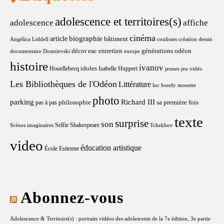
adolescence et territoires(s)
adolescence
affiche
cinéma
article
biographie
bâtiment
Angélica Liddell
coulisses
création
dessin
décor
eac
entretien
générations odéon
documentaire
Dostoïevski
europe
histoire
ivanov
idoles
Houellebecq
Isabelle Huppert
jeunes
jeu vidéo
Les Bibliothèques de l'Odéon
Littérature
luc bondy
mouette
photo
parking
Richard III
philosophie
sa première fois
pas à pas
texte
surprise
son
Selfie
Shakespeare
Scènes imaginaires
Tchekhov
video
éducation artistique
École Estienne
Abonnez-vous
Adolescence & Territoire(s) : portraits vidéos des adolescents de la 7e édition, 3e partie