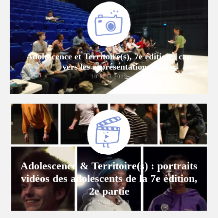
Adolescence et Territoire(s), 7e édition : cap
vers les représentations !
10 MAI 2019
Adolescence & Territoire(s) : portraits
vidéos des adolescents de la 7e édition,
2e partie
27 MARS 2019