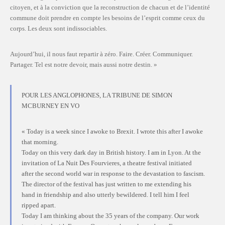
citoyen, et à la conviction que la reconstruction de chacun et de l’identité
commune doit prendre en compte les besoins de l’esprit comme ceux du
corps. Les deux sont indissociables.
Aujourd’hui, il nous faut repartir à zéro. Faire. Créer. Communiquer.
Partager. Tel est notre devoir, mais aussi notre destin. »
POUR LES ANGLOPHONES, LA TRIBUNE DE SIMON
MCBURNEY EN VO
« Today is a week since I awoke to Brexit. I wrote this after I awoke
that morning.
Today on this very dark day in British history. I am in Lyon. At the
invitation of La Nuit Des Fourvieres, a theatre festival initiated
after the second world war in response to the devastation to fascism.
The director of the festival has just written to me extending his
hand in friendship and also utterly bewildered. I tell him I feel
ripped apart.
Today I am thinking about the 35 years of the company. Our work