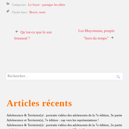
Catégories :
Le foyer : partager les idées
Classé dans :
Brexit
,
texte
Les Mayorunas, peuple
Qu’est-ce que le son
binaural ?
“hors du temps”

Articles récents
Adolescence & Territoire(s) : portraits vidéos des adolescents de la 7e édition, 3e partie
Adolescence et Territoire(s), 7e édition : cap vers les représentations !
Adolescence & Territoire(s) : portraits vidéos des adolescents de la 7e édition, 2e partie