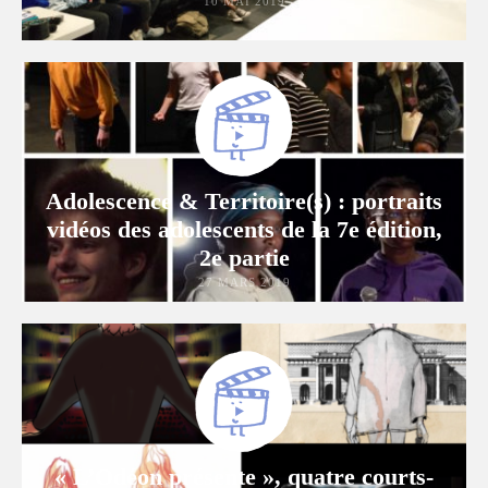
10 MAI 2019
Adolescence & Territoire(s) : portraits
vidéos des adolescents de la 7e édition,
2e partie
27 MARS 2019
« L’Odéon présente », quatre courts-