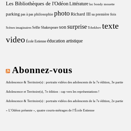
Les Bibliothèques de l'Odéon
Littérature
luc bondy
mouette
photo
parking
Richard III
philosophie
sa première fois
pas à pas
texte
surprise
son
Selfie
Shakespeare
Scènes imaginaires
Tchekhov
video
éducation artistique
École Estienne
Abonnez-vous
Adolescence & Territoire(s) : portraits vidéos des adolescents de la 7e édition, 3e partie
Adolescence et Territoire(s), 7e édition : cap vers les représentations !
Adolescence & Territoire(s) : portraits vidéos des adolescents de la 7e édition, 2e partie
« L’Odéon présente », quatre courts-métrages de l’École Estienne