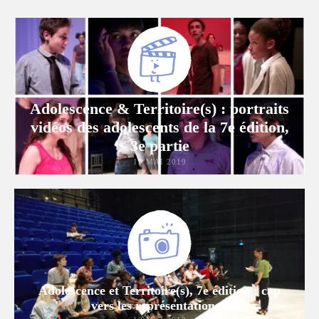
Adolescence & Territoire(s) : portraits
vidéos des adolescents de la 7e édition,
3e partie
13 MAI 2019
Adolescence et Territoire(s), 7e édition : cap
vers les représentations !