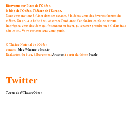
Bienvenue sur Place de l'Odéon,
le blog de l'Odéon-Théâtre de l'Europe.
Nous vous invitons à flâner dans ses espaces, à la découverte des diverses facettes du
théâtre. Du gril à la boîte à sel, absorbez l'ambiance d'un théâtre en pleine activité.
Imprégnez-vous des idées qui foisonnent au foyer, puis passez prendre un bol d'air frais
côté cour... Votre curiosité sera votre guide.
© Théâtre National de l'Odéon
contact :
blog@theatre-odeon.fr
Réalisation du blog, hébergement
Artishoc
à partir du thème
Puzzle
Twitter
Tweets de @TheatreOdeon